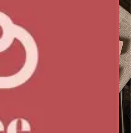
Bouchee — الفروع
Bouchee — الفروع
كوربه
22 شارع بغداد، الكوربة، مصر الجديدة، محافظة القاهرة 4460245