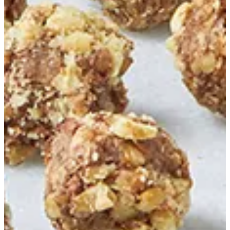
Hazelnut Rocher
48.24 ج.م
تعليمات خاصة