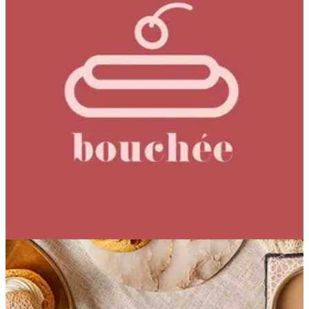
Kiwi Pineapple
131.57 ج.م
تعليمات خاصة