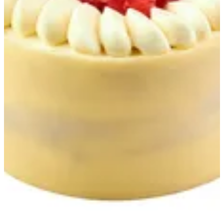
Fraisier
232.45 ج.م
تعليمات خاصة